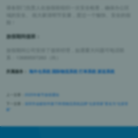
请各部门负责人在放假前组织一次安全检查，确保办公区
域的安全。 祝大家清明节安康，度过一个愉快、安全的假
期！
放假期间值班：
放假期间公司安排了值班经理，如遇重大问题可电话联
系：13689597260（向）
所属服务：
海外仓系统
国际物流系统
打单系统
派送系统
上一文章：
2025年春节放假通知
下一文章：
深圳市金蚁软件旗下跨境物流系统品牌“仓派管家”更名为“仓派管
家”