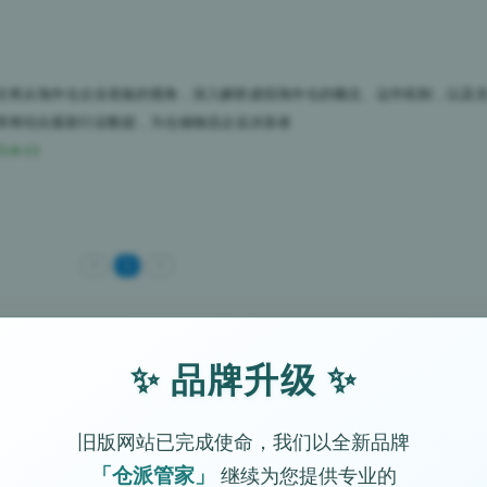
文将从海外仓企业老板的视角，深入解析虚拟海外仓的概念、运作机制，以及
章将结合最新行业数据，为仓储物流企业决策者
5-8-13
<
1
>
✨ 品牌升级 ✨
旧版网站已完成使命，我们以全新品牌
「仓派管家」
继续为您提供专业的