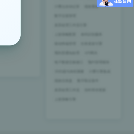
计费点自动记录
绩效看板
数字证据管理
差异处理工作流引擎
上架策略配置
条码识别服务
移动终端管理
任务派发引擎
预到货通知处理
API网关
电子数据交换接口
预约管理模块
3D扫描与体积测量
计费引擎集成
绩效仪表盘
数字取证套件
差异处理工作流
实时库存更新
上架策略引擎