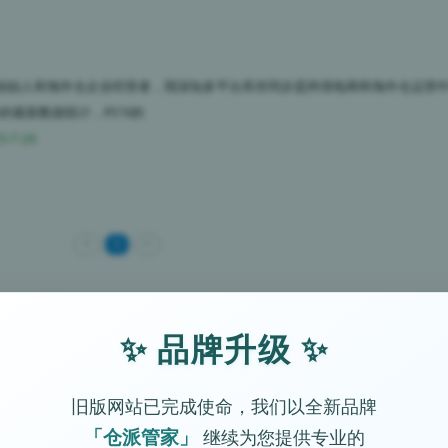
net)的创始人和海外仓企业经营者，我深知多平台库存同步是跨境电商和海外仓运营
3的最新数据统计，约78的
5-7-24
<
1
>
✨ 品牌升级 ✨
旧版网站已完成使命，我们以全新品牌
「仓派管家」
继续为您提供专业的