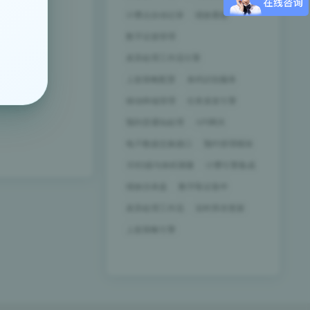
计费点自动记录
绩效看板
数字证据管理
差异处理工作流引擎
上架策略配置
条码识别服务
移动终端管理
任务派发引擎
预到货通知处理
API网关
电子数据交换接口
预约管理模块
3D扫描与体积测量
计费引擎集成
绩效仪表盘
数字取证套件
差异处理工作流
实时库存更新
上架策略引擎