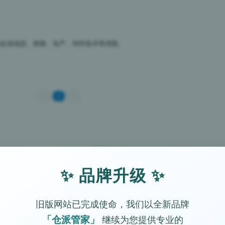
的企业动态、研发、生产、对外告示等消息。
<
1
>
✨ 品牌升级 ✨
旧版网站已完成使命，我们以全新品牌
「仓派管家」
继续为您提供专业的