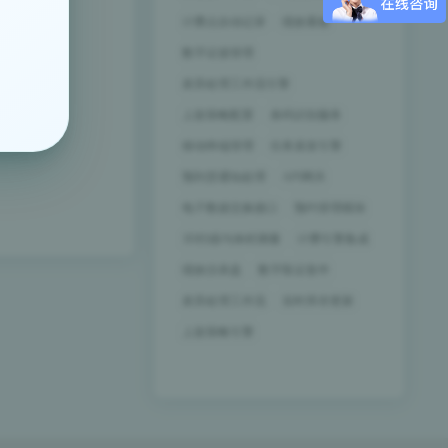
计费点自动记录
绩效看板
数字证据管理
差异处理工作流引擎
上架策略配置
条码识别服务
移动终端管理
任务派发引擎
预到货通知处理
API网关
电子数据交换接口
预约管理模块
3D扫描与体积测量
计费引擎集成
绩效仪表盘
数字取证套件
差异处理工作流
实时库存更新
上架策略引擎