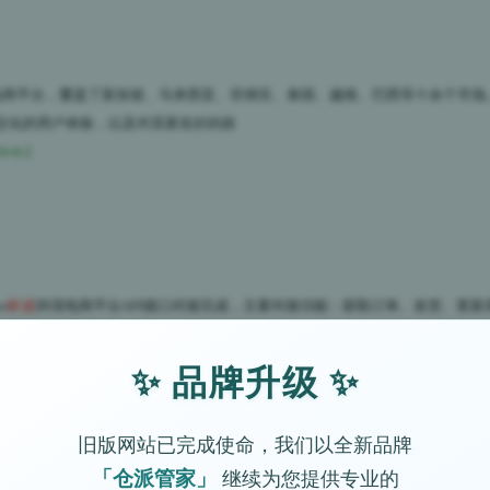
领航电商平台，覆盖了新加坡、马来西亚、菲律宾、泰国、越南、巴西等十余个市场
交化的用户体验，以及对卖家友好的政
4-4-2
e
虾皮
跨境电商平台API接口对接完成，主要对接功能：获取订单、发货、更新
开启，欢迎使用。
14
✨ 品牌升级 ✨
旧版网站已完成使命，我们以全新品牌
「仓派管家」
继续为您提供专业的
<
1
>