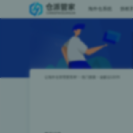
海外仓系统
拆柜
让海外仓管理更简单!
>
热门搜索
>
金蚁云LEON