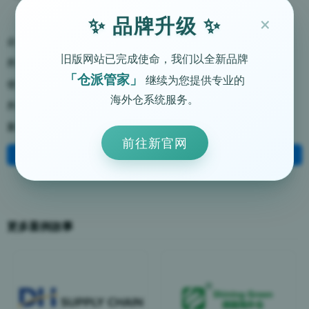
×
✨ 品牌升级 ✨
企业名称：
Skyfleet
旧版网站已完成使命，我们以全新品牌
所属类型：
海外仓
「仓派管家」
继续为您提供专业的
使用产品：
海外仓系统 国际物流系统
海外仓系统服务。
所属地区：
东南亚
案例网址：
http://skywmsph.com
前往新官网
立即体验
更多案例故事