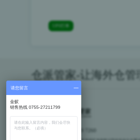
UPS打单
仓派管家-让海外仓管
请您留言
金蚁
销售热线 0755-27211799
136 8959 7260
电话：