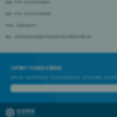
客服：0755 - 23703700 转8001
传真：0755 - 23703700 转8099
Email：xjw@cpgj.net
地址：深圳市龙岗区龙岗路10号硅谷动力电子商务港10楼1001
立即预约 开启您的专属系统
拒绝千篇一律的界面和功能，树立企业品牌知名度，提升用户体验，提升系统