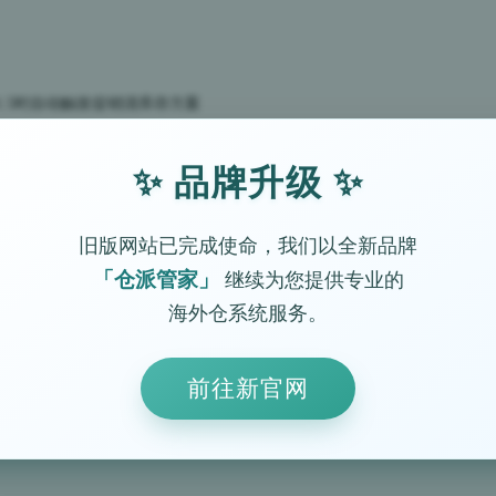
.5时自动触发促销清库存方案
度库存复盘
✨ 品牌升级 ✨
现智能补货
旧版网站已完成使命，我们以全新品牌
「仓派管家」
继续为您提供专业的
海外仓系统服务。
前往新官网